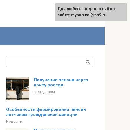
Для любых предложений по
сайту: mysurreal@cp9.ru
Поиск:
Получение пенсии через
почту россии
Гражданам
Особенности формирования пенсии
летчикам гражданской авиации
Новости