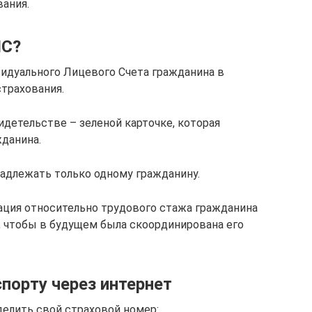
вания.
ЛС?
идуального Лицевого Счета гражданина в
страхования.
детельстве – зеленой карточке, которая
данина.
адлежать только одному гражданину.
ация относительно трудового стажа гражданина
о, чтобы в будущем была скоординирована его
порту через интернет
елить свой страховой номер: