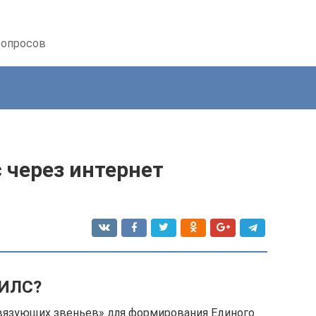
вопросов
с через интернет
НИЛС?
связующих звеньев» для формирования Единого