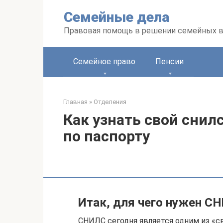
Перейти
Семейные дела
к
контенту
Правовая помощь в решении семейных 
Семейное право
Пенсии
Главная
»
Отделения
Как узнать свой снил
по паспорту
Итак, для чего нужен С
СНИЛС сегодня является одним из «