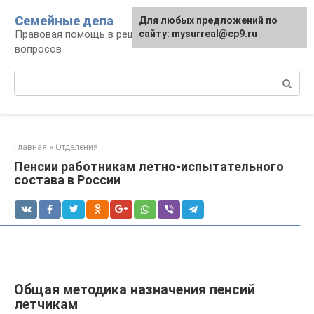
Перейти
Семейные дела
Для любых предложений по
к
Правовая помощь в решении семейных
сайту: mysurreal@cp9.ru
контенту
вопросов
Поиск:
Главная
»
Отделения
Пенсии работникам летно-испытательного
состава в России
Общая методика назначения пенсий
летчикам