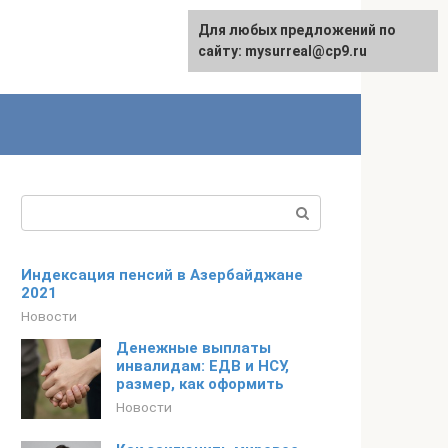
Для любых предложений по
сайту: mysurreal@cp9.ru
Поиск:
Индексация пенсий в Азербайджане
2021
Новости
Денежные выплаты
инвалидам: ЕДВ и НСУ,
размер, как оформить
Новости