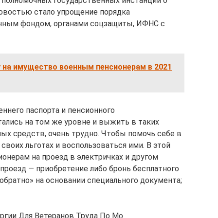
 полномочных государственных инстанций о
Новостью стало упрощение порядка
нным фондом, органами соцзащиты, ИФНС с
у на имущество военным пенсионерам в 2021
еннего паспорта и пенсионного
тались на том же уровне и выжить в таких
ых средств, очень трудно. Чтобы помочь себе в
 своих льготах и воспользоваться ими. В этой
ионерам на проезд в электричках и другом
роезд — приобретение либо бронь бесплатного
-обратно» на основании специального документа;
ргии Для Ветеранов Труда По Мо