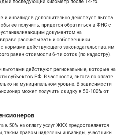
каждый последующий километр после 14-го.
в и инвалидов дополнительно действует льгота
чтобы ее получить, придется обратиться в ФНС с
оустанавливающим документом на
 вправе рассчитывать и собственники
 с нормами действующего законодательства, им
ого равен стоимости 6-ти соток (по кадастру).
 льготами действуют региональные, которые на
и субъектов РФ. В частности, льгота по оплате
олько на муниципальном уровне. В зависимости
енсионер может получить скидку в 50-100% от
енсионеров
а в 50% на оплату услуг ЖКХ предоставляется
ти, таким правом наделены инвалиды, участники