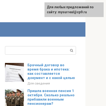
Для любых предложений по
сайту: mysurreal@cp9.ru
Поиск:
Брачный договор во
время брака и ипотека:
как составляется
документ и с какой целью
Для сведения
Пришла военная пенсия 1
октября. Сколько реально
прибавили военным
пенсионерам?