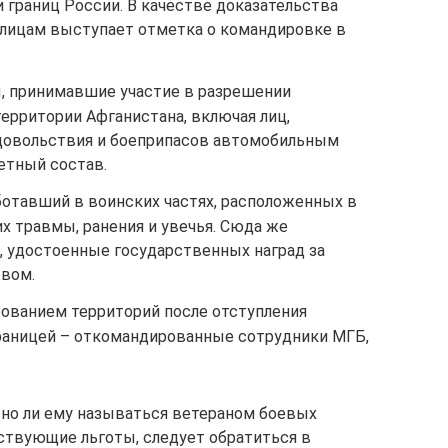
и границ России. В качестве доказательства
лицам выступает отметка о командировке в
, принимавшие участие в разрешении
ерритории Афганистана, включая лиц,
довольствия и боеприпасов автомобильным
етный состав.
отавший в воинских частях, расположенных в
х травмы, ранения и увечья. Сюда же
, удостоенные государственных наград за
твом.
ованием территорий после отступления
границей – откомандированные сотрудники МГБ,
жно ли ему называться ветераном боевых
ствующие льготы, следует обратиться в