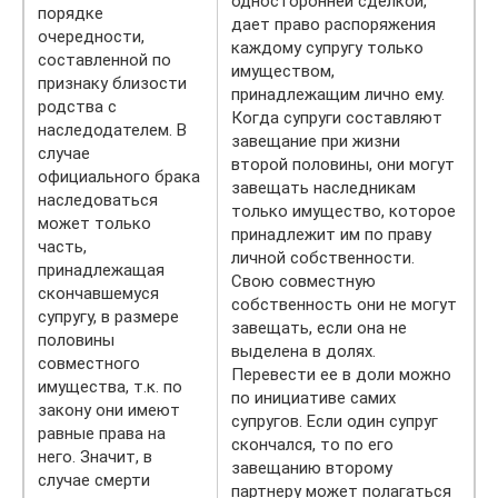
односторонней сделкой,
порядке
дает право распоряжения
очередности,
каждому супругу только
составленной по
имуществом,
признаку близости
принадлежащим лично ему.
родства с
Когда супруги составляют
наследодателем. В
завещание при жизни
случае
второй половины, они могут
официального брака
завещать наследникам
наследоваться
только имущество, которое
может только
принадлежит им по праву
часть,
личной собственности.
принадлежащая
Свою совместную
скончавшемуся
собственность они не могут
супругу, в размере
завещать, если она не
половины
выделена в долях.
совместного
Перевести ее в доли можно
имущества, т.к. по
по инициативе самих
закону они имеют
супругов. Если один супруг
равные права на
скончался, то по его
него. Значит, в
завещанию второму
случае смерти
партнеру может полагаться