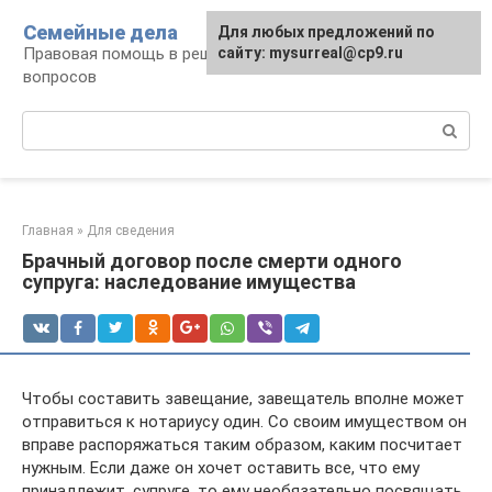
Перейти
Семейные дела
Для любых предложений по
к
Правовая помощь в решении семейных
сайту: mysurreal@cp9.ru
контенту
вопросов
Поиск:
Главная
»
Для сведения
Брачный договор после смерти одного
супруга: наследование имущества
Чтобы составить завещание, завещатель вполне может
отправиться к нотариусу один. Со своим имуществом он
вправе распоряжаться таким образом, каким посчитает
нужным. Если даже он хочет оставить все, что ему
принадлежит, супруге, то ему необязательно посвящать