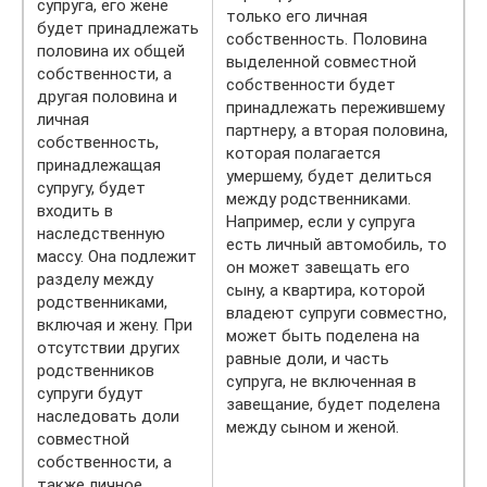
супруга, его жене
только его личная
будет принадлежать
собственность. Половина
половина их общей
выделенной совместной
собственности, а
собственности будет
другая половина и
принадлежать пережившему
личная
партнеру, а вторая половина,
собственность,
которая полагается
принадлежащая
умершему, будет делиться
супругу, будет
между родственниками.
входить в
Например, если у супруга
наследственную
есть личный автомобиль, то
массу. Она подлежит
он может завещать его
разделу между
сыну, а квартира, которой
родственниками,
владеют супруги совместно,
включая и жену. При
может быть поделена на
отсутствии других
равные доли, и часть
родственников
супруга, не включенная в
супруги будут
завещание, будет поделена
наследовать доли
между сыном и женой.
совместной
собственности, а
также личное