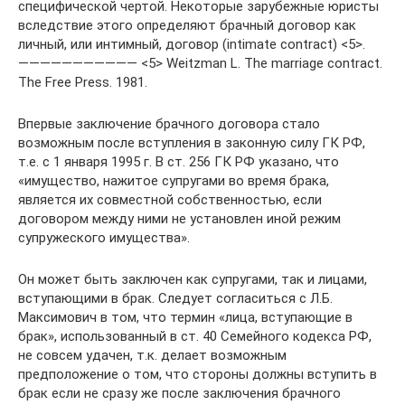
специфической чертой. Некоторые зарубежные юристы
вследствие этого определяют брачный договор как
личный, или интимный, договор (intimate contract) <5>.
——————————— <5> Weitzman L. The marriage contract.
The Free Press. 1981.
Впервые заключение брачного договора стало
возможным после вступления в законную силу ГК РФ,
т.е. с 1 января 1995 г. В ст. 256 ГК РФ указано, что
«имущество, нажитое супругами во время брака,
является их совместной собственностью, если
договором между ними не установлен иной режим
супружеского имущества».
Он может быть заключен как супругами, так и лицами,
вступающими в брак. Следует согласиться с Л.Б.
Максимович в том, что термин «лица, вступающие в
брак», использованный в ст. 40 Семейного кодекса РФ,
не совсем удачен, т.к. делает возможным
предположение о том, что стороны должны вступить в
брак если не сразу же после заключения брачного