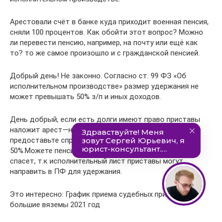
Арестовали счёт в банке куда приходит военная пенсия,
сняли 100 процентов. Как обойти этот вопрос? Можно
ли перевести пенсию, например, на почту или ещё как
то? то же самое произошло и с гражданской пенсией.
Добрый день! Не законно. Согласно ст. 99 ФЗ «Об
исполнительном производстве» размер удержания не
может превышать 50% з/п и иных доходов.
День добрый, если есть долги имеют право приставы
наложит арест—не знают они, что счет пенсионный —
предоставьте справку—тогда снимут не более
50%.Можете пенсию получить по почте—но это вас не
спасет, т.к исполнительный лист приставы могут
направить в ПФ для удержания.
Это интересно: График приема судебных приставов
большие вяземы 2021 год