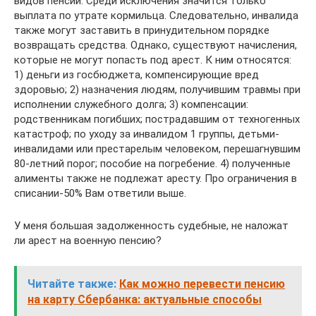
видов пенсий: Среди исключения значится только
выплата по утрате кормильца. Следовательно, инвалида
также могут заставить в принудительном порядке
возвращать средства. Однако, существуют начисления,
которые не могут попасть под арест. К ним относятся:
1) деньги из госбюджета, компенсирующие вред
здоровью; 2) назначения людям, получившим травмы при
исполнении служебного долга; 3) компенсации:
родственникам погибших; пострадавшим от техногенных
катастроф; по уходу за инвалидом 1 группы, детьми-
инвалидами или престарелым человеком, перешагнувшим
80-летний порог; пособие на погребение. 4) полученные
алименты также не подлежат аресту. Про ограничения в
списании-50% Вам ответили выше.
У меня большая задолженность судебные, не наложат
ли арест на военную пенсию?
Читайте также:
Как можно перевести пенсию
на карту Сбербанка: актуальные способы