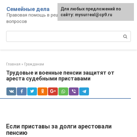
Перейти
Семейные дела
Для любых предложений по
к
Правовая помощь в решении семейных
сайту: mysurreal@cp9.ru
контенту
вопросов
Поиск:
Главная
»
Гражданам
Трудовые и военные пенсии защитят от
ареста судебными приставами
Если приставы за долги арестовали
пенсию