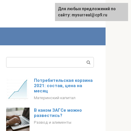
Для любых предложений по
сайту: mysurreal@cp9.ru
Поиск:
Потребительская корзина
2021: состав, цена на
месяц
Материнский капитал
В каком ЗАГСе можно
развестись?
Развод и алименты