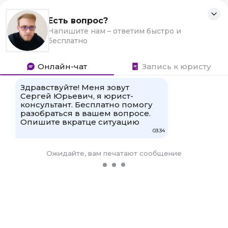
Перейти
Семейные дела
Для любых предложений по
к
Правовая помощь в решении семейных
сайту: mysurreal@cp9.ru
контенту
вопросов
Поиск:
Главная
»
Новости
Правила перечисления пенсионных выплат
россиянам в период праздничных и выходных
дней
Перечисляет ли сбербанк пенсию в