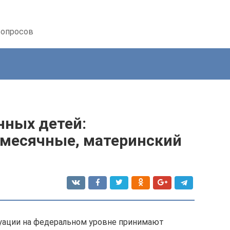
вопросов
нных детей:
месячные, материнский
уации на федеральном уровне принимают