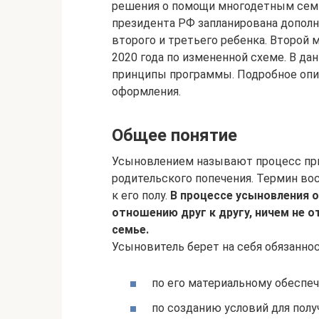
решения о помощи многодетным семь
президента РФ запланирована допол
второго и третьего ребенка. Второй 
2020 года по измененной схеме. В д
принципы программы. Подробное опис
оформления.
Общее понятие
Усыновлением называют процесс при
родительского попечения. Термин во
к его полу.
В процессе усыновления 
отношению друг к другу, ничем не 
семье.
Усыновитель берет на себя обязанно
по его материальному обеспе
по созданию условий для полу