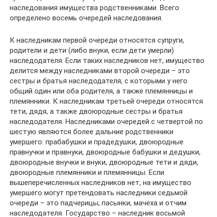
наследования имущества родственниками. Всего
определено восемь очередей наследования.
К наследникам первой очереди относятся супруги,
родители и дети (либо внуки, если дети умерли)
наследодателя. Если таких наследников нет, имущество
делится между наследниками второй очереди – это
сестры и братья наследодателя, с которыми у него
общий один или оба родителя, а также племянницы и
племянники. К наследникам третьей очереди относятся
тети, дядя, а также двоюродные сестры и братья
наследодателя. Наследниками очередей с четвертой по
шестую являются более дальние родственники
умершего: прабабушки и прадедушки, двоюродные
правнучки и правнуки, двоюродные бабушки и дедушки,
двоюродные внучки и внуки, двоюродные тети и дяди,
двоюродные племянники и племянницы. Если
вышеперечисленных наследников нет, на имущество
умершего могут претендовать наследники седьмой
очереди – это падчерицы, пасынки, мачеха и отчим
наследодателя. Государство – наследник восьмой