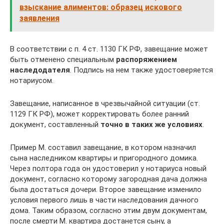
взыскание алиментов: образец искового
заявления
В соответствии с п. 4 ст. 1130 ГК РФ, завещание может
быть отменено специальным
распоряжением
наследодателя
. Подпись на нем также удостоверяется
нотариусом.
Завещание, написанное в чрезвычайной ситуации (ст.
1129 ГК РФ), может корректировать более ранний
документ, составленный
точно в таких же условиях
.
Пример М. составил завещание, в котором назначил
сына наследником квартиры и пригородного домика.
Через полтора года он удостоверил у нотариуса новый
документ, согласно которому загородная дача должна
была достаться дочери. Второе завещание изменило
условия первого лишь в части наследования дачного
дома. Таким образом, согласно этим двум документам,
после смерти М. квартира достанется сыну, а