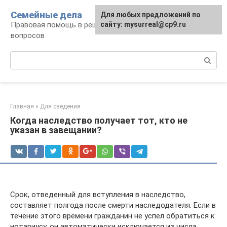
Перейти
Семейные дела
Для любых предложений по
к
Правовая помощь в решении семейных
сайту: mysurreal@cp9.ru
контенту
вопросов
Поиск:
Главная
»
Для сведения
Когда наследство получает тот, кто не
указан в завещании?
Срок, отведенный для вступления в наследство,
составляет полгода после смерти наследодателя. Если в
течение этого времени гражданин не успел обратиться к
нотариусу, он автоматически исключается из числа