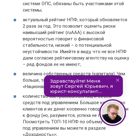
системе ОПС, обязаны быть участниками этой
системы;
актуальный рейтинг НПФ, который обновляется
2 раза за год. Это позволит оценить риски:
наивысший рейтинг (ruAAA) с высокой
вероятностью говорит о финансовой
стабильности, низкий – о потенциальной
неустойчивости. Имейте в виду, что не все НПФ
дали согласие рейтинговому агентству на оценку
– ряд фондов ее не имеют;
величина собственных средств (капитала). Чем
больше, тем лучше. Такой рэнкинг составляет
«Национальное рейтинговое агентство»>;
количество застрахованных лиц и объем
средств под управлением. Большое количество
клиентов и их денег косвенно говорит о доверии
к фонду (но, разумеется, успеха не гарантирует).
Посмотреть ТОП-10 НПФ по объему средств
под управлением вы можете в разделе
«Доходность»>;