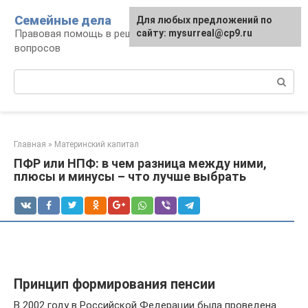
Перейти
Семейные дела
Для любых предложений по
к
Правовая помощь в решении семейных
сайту: mysurreal@cp9.ru
контенту
вопросов
Поиск:
Главная
»
Материнский капитал
ПФР или НПФ: в чем разница между ними,
плюсы и минусы – что лучше выбрать
Принцип формирования пенсии
В 2002 году в Российской Федерации была проведена