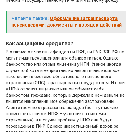
пенсии – государственному ПФР или частному фонду.
Читайте также:
Оформление загранпаспорта
пенсионерами: документы и порядок действий
Как защищены средства?
В отличие от частных фондов ни ПФР, ни ГУК ВЭБ.РФ не
могут лишиться лицензии или обанкротиться. Однако
банкротство или отзыв лицензии у НПФ (такое иногда
случается) хоть и неприятны, но некритичны, ведь все
накопления в системе обязательного пенсионного
страхования (ОПС) гарантированы государством. И если
у НПФ отзовут лицензию или он объявит себя
банкротом, граждане, которые держали в нем деньги, не
лишатся накоплений. Все сбережения застрахованы
Агентством по страхованию вкладов (вот тут можно
посмотреть список НПФ – участников системы
страхования), и в случае проблем у НПФ они будут
переведены в ПФР. Однако инвестиционный доход за